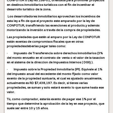
CONFOTUR o Ley No.158-01, orientada para promover proyectos
en destinos inmobiliarios turísticos con el fin de incentivar el
desarrollo turístico de la zona.
Los desarrolladores inmobiliarios aprovechan los incentivos de
esta ley a fin de que el proyecto este amparado por la ley de
CONFOTUR, transfiriendo las exenciones al producto,y además
motorizando la inversión a través de la compra de propiedades.
Las propiedades que estén al amparo por la Ley de CONFOTUR
están exentas de compromisos fiscales que en otras
propiedadesdeberías pagar tales como:
· Impuesto de Transferencia sobre derechos inmobiliarios (3%
del monto envuelto en el contrato de venta o el valor de la tasacion
en el sistema de la direccion de Impuestos Internos ( DGII} ).
· Impuesto sobre la Propiedad Inmobiliaria (IPI). Equivale al 1%
del impuesto anual del excedente del monto fijado como valor
exento de la propiedad suntuaria, el cual es ajustado anualmente,
actualmente es RD $7,438,197. Es decir, si tienes varias
propiedades, se suman y solo estará exento lo que sume hasta ese
valor.
Tú, como comprador, estarás exento de pagar ese 1% por el
tiempo que determine la aprobación de la ley en ese proyecto, que
suele ser entre 10 y 15 años.