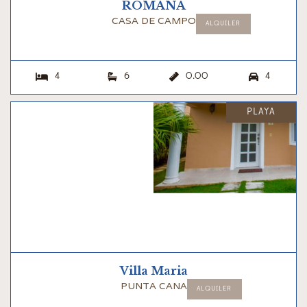
ROMANA
CASA DE CAMPO
ALQUILER
4
6
0.00
4




PLAYA
Villa Maria
PUNTA CANA
ALQUILER